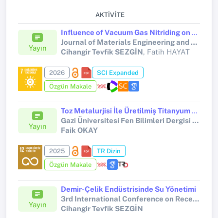
AKTIVITE
Influence of Vacuum Gas Nitriding on Wear and Corrosion Behavior of a High Manganese Steel
Journal of Materials Engineering and Performance
Yayın
Cihangir Tevfik SEZGİN
, Fatih HAYAT
2026
SCI Expanded
Özgün Makale
Toz Metalurjisi İle Üretilmiş Titanyum ve Titanyum Matrisli Bor Karbür Katkılı Kompozit Malzemelerin Farklı Karbür Matkaplarla Delinmesi
Gazi Üniversitesi Fen Bilimleri Dergisi Part C: Tasarım ve Teknoloji
Yayın
Faik OKAY
2025
TR Dizin
Özgün Makale
Demir-Çelik Endüstrisinde Su Yönetimi
3rd International Conference on Recent and Innovative Results in Engineering and Technology
Yayın
Cihangir Tevfik SEZGİN