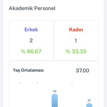
Akademik Personel
Erkek
Kadın
2
1
% 66.67
% 33.33
37.00
Yaş Ortalaması
0
0
0
42
27