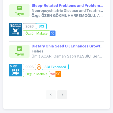
Sleep-Related Problems and Problematic Smartphone Use in Young Adult Males: Findings from a Short-Term Behavioral Restriction Study
Neuropsychiatric Disease and Treatment
Yayın
Özge ÖZEN GÖKMUHARREMOĞLU
, Aysel Çoban TAŞKIN
2026
SCI
Özgün Makale
Dietary Chia Seed Oil Enhances Growth, Immunological Response, and Disease Resistance Against Aeromonas hydrophila in Common Carp (Cyprinus carpio)
Fishes
Yayın
Ümit ACAR, Osman Sabri KESBİÇ, Sercan YAPICI, Rifat TEZEL, Gökçen BİLGE, Ali TÜRKER, Kenan GÜLLÜ, Hüseyin Serkan EROL, Funda TERZİ,
2026
SCI Expanded
Özgün Makale