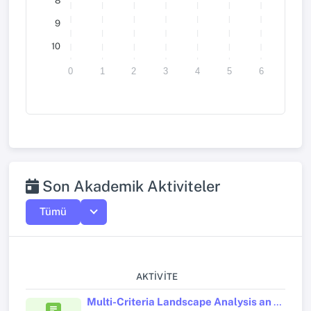
8
9
10
0
1
2
3
4
5
6
Son Akademik Aktiviteler
Tümü
AKTIVITE
Multi-Criteria Landscape Analysis an Evaluation to Increase the Visibility of Archaeological Areas in Türkiye-Kastamonu City Centre