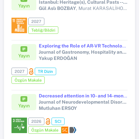
Istanbul: Heritage(s), Cultural Pasts -- Urban Futures, UNESCO World Heritage Site, Isik University
Yayın
Gül Aslı BOZBAY
, Murat KARASALİHOĞLU, Adnan UZUN
2027
Tebliğ/Bildiri
Exploring the Role of AR-VR Technologies in Service Quality: A Qualitative Study of Tourist Guides
Journal of Gastronomy, Hospitality and Travel
Yayın
Yakup ERDOĞAN
2027
TR Dizin
Özgün Makale
Decreased attention in 10- and 14-month-olds with neurofibromatosis type 1 and association with later ADHD traits
Journal of Neurodevelopmental Disorders
Yayın
Mutluhan ERSOY
2026
SCI
Özgün Makale