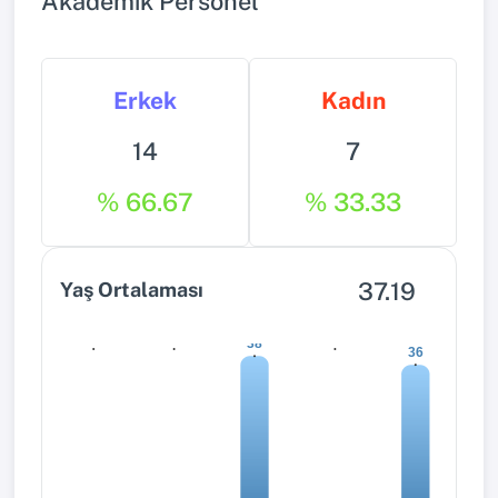
Akademik Personel
Erkek
Kadın
14
7
% 66.67
% 33.33
37.19
Yaş Ortalaması
0
0
0
38
36