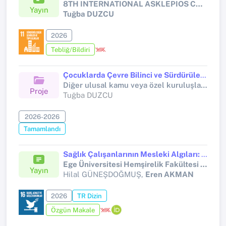
8TH INTERNATIONAL ASKLEPIOS CONGRESS ON MEDICINE, NURSING, MIDWIFERY, AND HEALTH SCIENCES
Yayın
Tuğba DUZCU
2026
Tebliğ/Bildiri
Çocuklarda Çevre Bilinci ve Sürdürülebilir Yaşam Eğitimi
Diğer ulusal kamu veya özel kuruluşlar tarafından desteklenen bilimsel araştırma projeleri (Diğer (Ulusal))
Proje
Tuğba DUZCU
2026-2026
Tamamlandı
Sağlık Çalışanlarının Mesleki Algıları: COVID-19 Pandemisinin Etkileri
Ege Üniversitesi Hemşirelik Fakültesi Dergisi
Yayın
Hilal GÜNEŞDOĞMUŞ,
Eren AKMAN
2026
TR Dizin
Özgün Makale