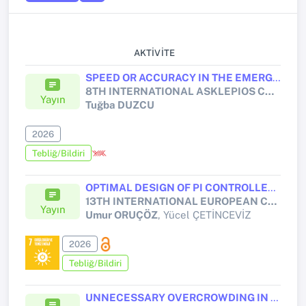
AKTIVITE
SPEED OR ACCURACY IN THE EMERGENCY DEPARTMENT?
8TH INTERNATIONAL ASKLEPIOS CONGRESS ON MEDICINE, NURSING, MIDWIFERY, AND HEALTH SCIENCES
Yayın
Tuğba DUZCU
2026
Tebliğ/Bildiri
OPTIMAL DESIGN OF PI CONTROLLERS FOR BOOST AND SEPIC CONVERTERS USING FDBSFS META-HEURISTIC ALGORITHM AND COMPARISON OF OPTIMIZATION RESULTS
13TH INTERNATIONAL EUROPEAN CONFERENCE ON INTERDISCIPLINARY SCIENTIFIC RESEARCH
Yayın
Umur ORUÇÖZ
, Yücel ÇETİNCEVİZ
2026
Tebliğ/Bildiri
UNNECESSARY OVERCROWDING IN EMERGENCY DEPARTMENTS: ARE REAL EMERGENCIES BEING DELAYED