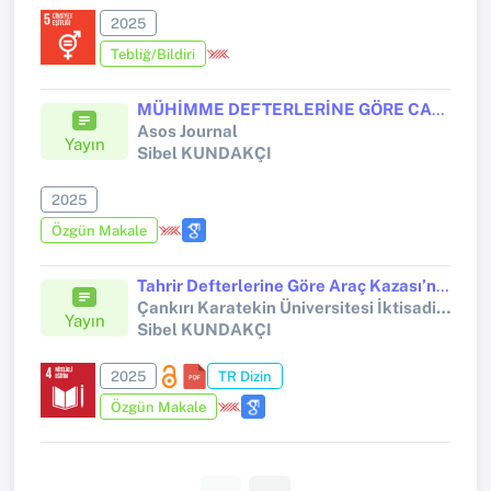
2025
Tebliğ/Bildiri
MÜHİMME DEFTERLERİNE GÖRE CANİK SANCAĞI’NDA EŞKIYALIK OLAYLARI ÜZERİNE BİR DEĞERLENDİRME
Asos Journal
Yayın
Sibel KUNDAKÇI
2025
Özgün Makale
Tahrir Defterlerine Göre Araç Kazası’nda Vergi, Toprak ve Ekonomi (1487-1582)
Çankırı Karatekin Üniversitesi İktisadi ve İdari Bilimler Fakültesi Dergisi
Yayın
Sibel KUNDAKÇI
2025
TR Dizin
Özgün Makale