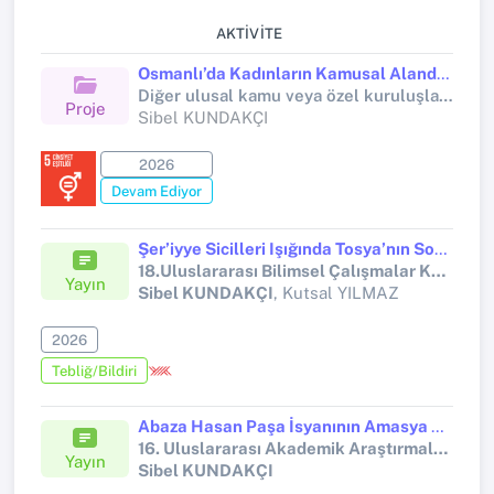
AKTIVITE
Osmanlı’da Kadınların Kamusal Alandaki Görünürlüğü: Balat Mahkemesi Kayıtları (1557-1558, 1562-1564)
Diğer ulusal kamu veya özel kuruluşlar tarafından desteklenen bilimsel araştırma projeleri (Tübitak 2209)
Proje
Sibel KUNDAKÇI
2026
Devam Ediyor
Şer’iyye Sicilleri Işığında Tosya’nın Sosyo-Ekonomik Yapısı ve Tarihi Gelişimi (1721-1722)
18.Uluslararası Bilimsel Çalışmalar Kongresi
Yayın
Sibel KUNDAKÇI
, Kutsal YILMAZ
2026
Tebliğ/Bildiri
Abaza Hasan Paşa İsyanının Amasya Sancağındaki Yansımaları Üzerine Bir Değerlendirme
16. Uluslararası Akademik Araştırmalar Kongresi
Yayın
Sibel KUNDAKÇI