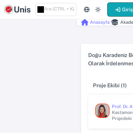
Unis
Ara [CTRL + K]
Giri
Anasayfa
Akade
Doğu Karadeniz Böl
Olarak İrdelenmes
Proje Ekibi (1)
Prof. Dr.
Kastamonu
Projedeki