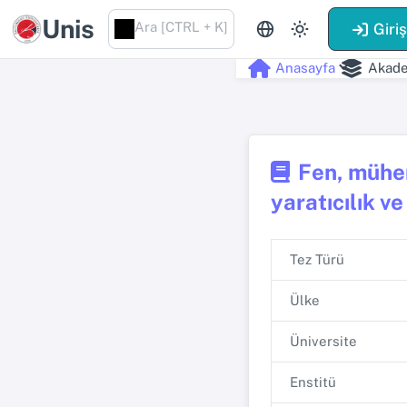
Unis
Ara [CTRL + K]
Giri
Anasayfa
Akade
Fen, mühend
yaratıcılık ve
Tez Türü
Ülke
Üniversite
Enstitü