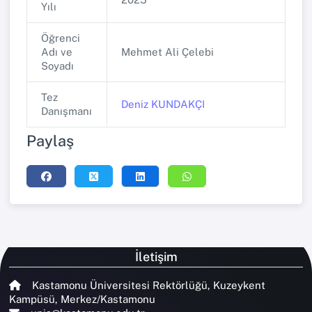
Yılı
Öğrenci
Adı ve
Mehmet Ali Çelebi
Soyadı
Tez
Deniz KUNDAKÇI
Danışmanı
Paylaş
İletişim
Kastamonu Üniversitesi Rektörlüğü, Kuzeykent
Kampüsü, Merkez/Kastamonu