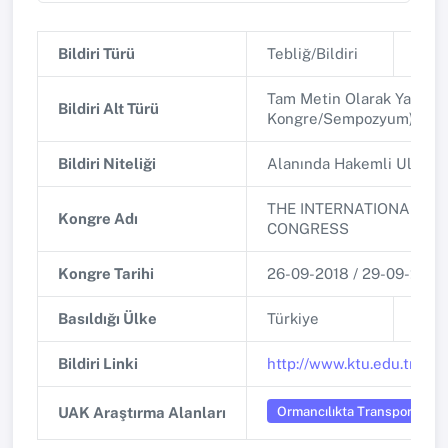
Bildiri Türü
Tebliğ/Bildiri
Bildi
Tam Metin Olarak Yayınlan
Bildiri Alt Türü
Kongre/Sempozyum)
Bildiri Niteliği
Alanında Hakemli Ulusla
THE INTERNATIONAL F
Kongre Adı
CONGRESS
Kongre Tarihi
26-09-2018 / 29-09-2018
Basıldığı Ülke
Türkiye
Bası
Bildiri Linki
http://www.ktu.edu.tr/do
Ormancılıkta Transport, Ölçm
UAK Araştırma Alanları