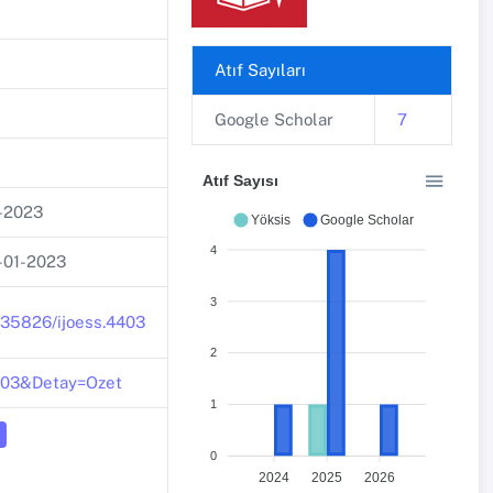
Atıf Sayıları
Google Scholar
7
Atıf Sayısı
-2023
Yöksis
Google Scholar
4
-01-2023
3
.35826/ijoess.4403
2
4403&Detay=Ozet
1
0
2024
2025
2026