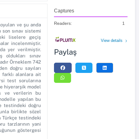
Captures
Readers:
1
koyulan ve şu anda
u son sınav sistemi
ki liselere geçiş
View details
lar incelenmiştir.
da yer verilmiştir.
Paylaş
ş oldukları sınav
ktadır Örneklem 742
den doğru sayıları
farklı alanlara ait
si test sorularına
de hiyerarşik model
iş ve verilerin bu
 modelle yapılan bu
e testindeki doğru
nla birlikte sözel
a Türkçe testindeki
u tarzlarının yani
duğunun göstergesi