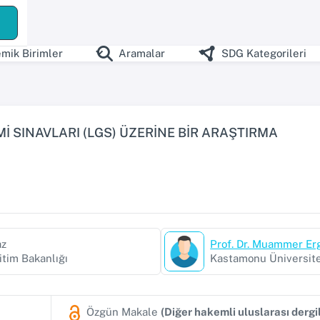
ş
mik Birimler
Aramalar
SDG Kategorileri
EMİ SINAVLARI (LGS) ÜZERİNE BİR ARAŞTIRMA
az
Prof. Dr. Muammer Er
ğitim Bakanlığı
Kastamonu Üniversite
Özgün Makale
(Diğer hakemli uluslarası derg