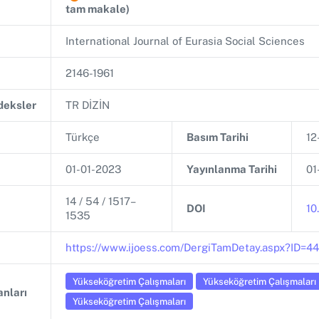
tam makale)
International Journal of Eurasia Social Sciences
2146-1961
ndeksler
TR DİZİN
Türkçe
Basım Tarihi
12
01-01-2023
Yayınlanma Tarihi
01
14 / 54 / 1517–
DOI
10
1535
https://www.ijoess.com/DergiTamDetay.aspx?ID=
Yükseköğretim Çalışmaları
Yükseköğretim Çalışmaları
nları
Yükseköğretim Çalışmaları