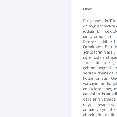
Özet
Bu çalışmada Türk
da uygulanmakta o
iddialı bir şeki
sınavlarına tarih
Benzer şekilde li
Örneklem Batı Ka
sonuçlarının arşi
öğrenciden oluşma
temel alınarak ço
çoktan seçmeli te
verilen doğru ceva
kullanılmıştır. 
varsayımları karşı
analizlerde beş 
cevapları istatis
derslerin yanında 
doğru cevap sayıl
anlamaya yönelik 
olarak görülebilir.