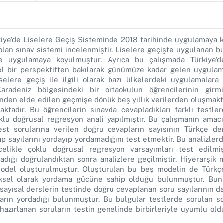
iye’de Liselere Geçiş Sisteminde 2018 tarihinde uygulamaya 
lan sınav sistemi incelenmiştir. Liselere geçişte uygulanan b
lde uygulamaya koyulmuştur. Ayrıca bu çalışmada Türkiye’de
sel bir perspektiften bakılarak günümüze kadar gelen uygulama
selere geçiş ile ilgili olarak bazı ülkelerdeki uygulamalara 
radeniz bölgesindeki bir ortaokulun öğrencilerinin girmi
vinden elde edilen geçmişe dönük beş yıllık verilerden oluşma
ktadır. Bu öğrencilerin sınavda cevapladıkları farklı testler
klu doğrusal regresyon anali yapılmıştır. Bu çalışmanın amacı 
st sorularına verilen doğru cevapların sayısının Türkçe der
p sayılarını yordayıp yordamadığını test etmektir. Bu analizler
Öncelikle çoklu doğrusal regresyon varsayımları test edilm
ladığı doğrulandıktan sonra analizlere geçilmiştir. Hiyerarşik
model oluşturulmuştur. Oluşturulan bu beş modelin de Türkç
tiksel olarak yordama gücüne sahip olduğu bulunmuştur. Bunu
sayısal derslerin testinde doğru cevaplanan soru sayılarının d
arın yordadığı bulunmuştur. Bu bulgular testlerde sorulan sor
hazırlanan soruların testin genelinde birbirleriyle uyumlu ol