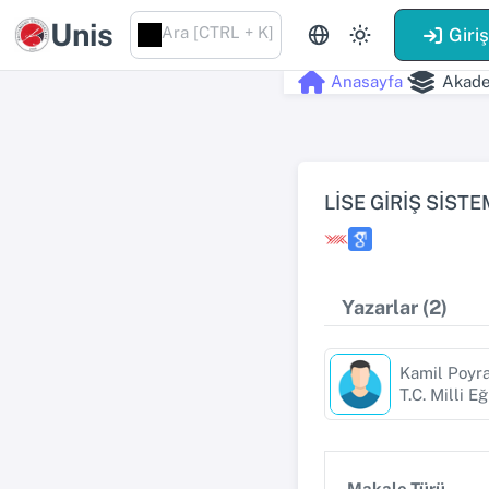
Unis
Ara [CTRL + K]
Giri
Anasayfa
Akade
LİSE GİRİŞ SİST
Yazarlar (2)
Kamil Poyr
T.C. Milli E
Makale Türü