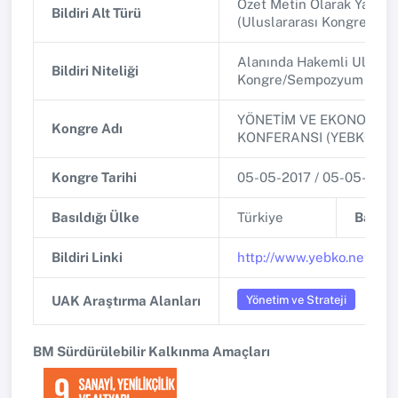
Özet Metin Olarak Yayınl
Bildiri Alt Türü
(Uluslararası Kongre/Se
Alanında Hakemli Uluslar
Bildiri Niteliği
Kongre/Sempozyum
YÖNETİM VE EKONOMİ Bİ
Kongre Adı
KONFERANSI (YEBKO 201
Kongre Tarihi
05-05-2017 / 05-05-2017
Basıldığı Ülke
Türkiye
Basıldı
Bildiri Linki
http://www.yebko.net/oze
Yönetim ve Strateji
UAK Araştırma Alanları
BM Sürdürülebilir Kalkınma Amaçları