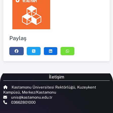
Paylaş
İletişim
Kastamonu Üniversitesi Rektörlüğü, Kuzeykent
Kampüsü, Merkez/Kastamonu
unis@kastamonu.edu.tr
03662801000