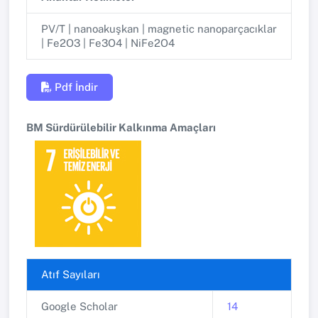
PV/T | nanoakuşkan | magnetic nanoparçacıklar
| Fe2O3 | Fe3O4 | NiFe2O4
Pdf İndir
BM Sürdürülebilir Kalkınma Amaçları
Atıf Sayıları
Google Scholar
14