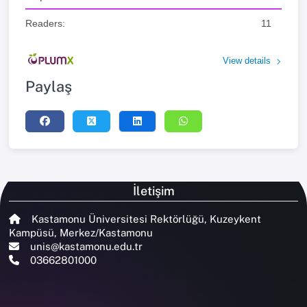
Readers:
11
View details
Paylaş
İletişim
Kastamonu Üniversitesi Rektörlüğü, Kuzeykent
Kampüsü, Merkez/Kastamonu
unis@kastamonu.edu.tr
03662801000