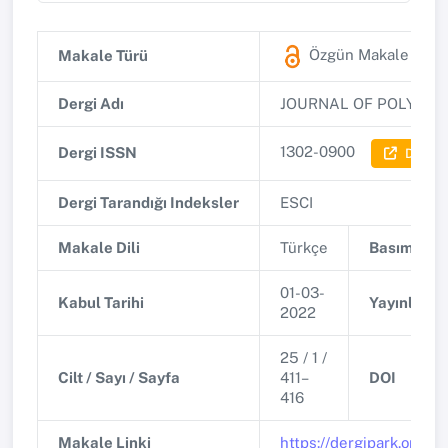
Özgün Makale
(ESC
Makale Türü
Dergi Adı
JOURNAL OF POLYTECH
1302-0900
Dergi ISSN
Dergi B
Dergi Tarandığı Indeksler
ESCI
Makale Dili
Türkçe
Basım Tari
01-03-
Kabul Tarihi
Yayınlanma
2022
25 / 1 /
Cilt / Sayı / Sayfa
411–
DOI
416
Makale Linki
https://dergipark.org.t