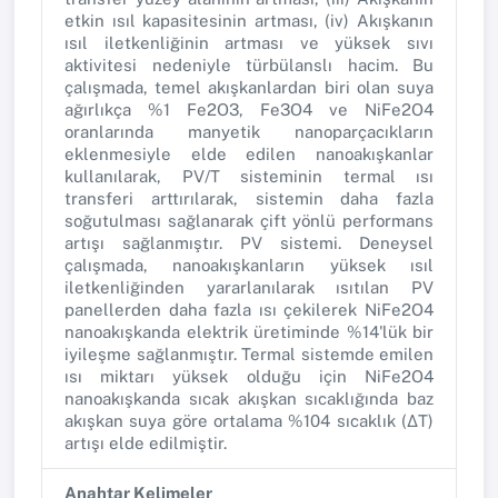
etkin ısıl kapasitesinin artması, (iv) Akışkanın
ısıl iletkenliğinin artması ve yüksek sıvı
aktivitesi nedeniyle türbülanslı hacim. Bu
çalışmada, temel akışkanlardan biri olan suya
ağırlıkça %1 Fe2O3, Fe3O4 ve NiFe2O4
oranlarında manyetik nanoparçacıkların
eklenmesiyle elde edilen nanoakışkanlar
kullanılarak, PV/T sisteminin termal ısı
transferi arttırılarak, sistemin daha fazla
soğutulması sağlanarak çift yönlü performans
artışı sağlanmıştır. PV sistemi. Deneysel
çalışmada, nanoakışkanların yüksek ısıl
iletkenliğinden yararlanılarak ısıtılan PV
panellerden daha fazla ısı çekilerek NiFe2O4
nanoakışkanda elektrik üretiminde %14'lük bir
iyileşme sağlanmıştır. Termal sistemde emilen
ısı miktarı yüksek olduğu için NiFe2O4
nanoakışkanda sıcak akışkan sıcaklığında baz
akışkan suya göre ortalama %104 sıcaklık (∆T)
artışı elde edilmiştir.
Anahtar Kelimeler