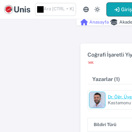
Unis
Ara [CTRL + K]
Giri
Anasayfa
Akade
Coğrafi İşaretli Y
Yazarlar (1)
Dr. Öğr. Ü
Kastamonu Ü
Bildiri Türü