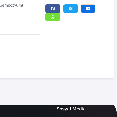
e/Sempozyum)
Sosyal Media