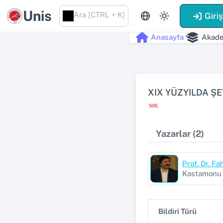
Unis
Ara [CTRL + K]
Giri
Anasayfa
Akade
XIX YÜZYILDA ŞE
Yazarlar (2)
Prof. Dr. F
Kastamonu Ü
Bildiri Türü