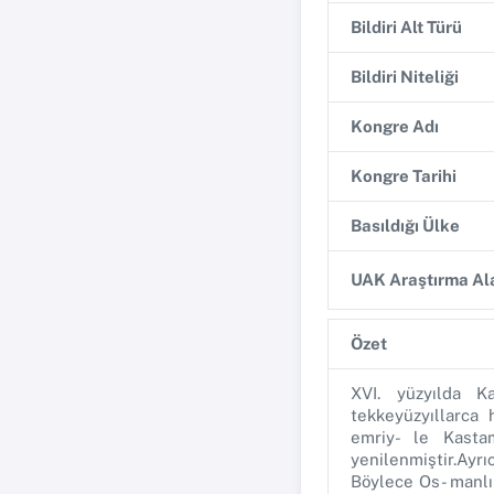
Bildiri Alt Türü
Bildiri Niteliği
Kongre Adı
Kongre Tarihi
Basıldığı Ülke
UAK Araştırma Ala
Özet
XVI. yüzyılda K
tekkeyüzyıllarca
emriy- le Kasta
yenilenmiştir.Ayr
Böylece Os- manlı