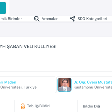
ş
mik Birimler
Aramalar
SDG Kategorileri
YH ŞABAN VELİ KÜLLİYESİ
ahri Maden
Dr. Öğr. Üyesi Musta
niversitesi, Türkiye
Kastamonu Üniversite
Tebliğ/Bildiri
Bildiri Dili