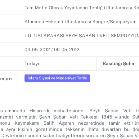
Tam Metin Olarak Yayınlanan Tebliğ (Uluslararası
Alanında Hakemli Uluslararası Kongre/Sempozyum
I. ULUSLARARASI ŞEYH ŞABAN-I VELİ SEMPOZYU
04-05-2012 / 06-05-2012
Türkiye
Basıldığı Şehir
İslam Siyasi ve Medeniyet Tarihi
nları
astamonuda Hisarardı mahallesinde, Şeyh Şaban Veli ta
 hizmet vermiştir. Şeyh Şaban Veli Tekkesi, 1845 yılında S
monu Kaymakamı Salih Ağanın nezaretinde tamir ettirilm
ıca aynı kişinin gözetiminde tekkenin ihata duvarları bu dö
 Devletinin sonuna kadar faaliyetlerini sürdüren Şeyh Şaban Ve