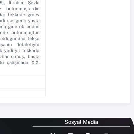
9), İbrahim Şevki
e bulunmuşlardır.
dar tekkede görev
di ise genç yaşta
nına giderek ondan
inde bulunmuştur.
a olduğundan tekke
anın delaletiyle
k yedi yıl tekkede
zhar olmuş, başta
Bu çalışmada XIX.
Sosyal Media