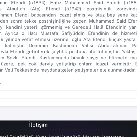
hman Efendi (ö.1834), Hafız Muhammed Said Efendi (ö.188
ve Ataullah (Ata) Efendi (ö.1942) postnişinlik görevind
hman Efendi babasından icazet almış ve otuz beş sene ka
inden sonra tekke postnişinliğine geçen Muhammed Said Efen
yı kendini yeterli görmemiş ve Geredeli Halil Efendinin ya
tir. Ayrıca o Hacı Mustafa Safiyüddin Efendinin de hizmet
9 yılında vefat etmesi üzerine, oğlu Ata Efendi küçük yaşt
oş kalmıştır. Dönemin Kastamonu Valisi Abdurrahman Paş
vki Efendi getirilerek şeyhlik postuna oturtulmuştur. Yaklaşı
him Şevki Efendi, Kastamonuda büyük saygı ve hürmete ma
üzere, pek çok derviş yetiştirip onlara icazet vermiştir. 
n Veli Tekkesinde meydana gelen gelişmeler ele alınmaktadır.
r
İletişim