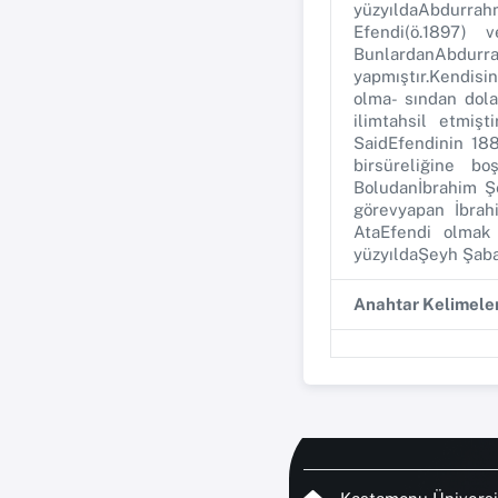
yüzyıldaAbdurra
Efendi(ö.1897) 
BunlardanAbdurra
yapmıştır.Kendis
olma- sından dola
ilimtahsil etmiş
SaidEfendinin 188
birsüreliğine b
Boludanİbrahim Şe
görevyapan İbra
AtaEfendi olmak 
yüzyıldaŞeyh Şaba
Anahtar Kelimele