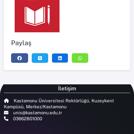
Paylaş
İletişim
Kastamonu Üniversitesi Rektörlüğü, Kuzeykent
Kampüsü, Merkez/Kastamonu
unis@kastamonu.edu.tr
03662801000