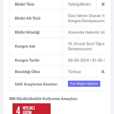
Bildiri Türü
Tebliğ/Bildiri
Bildiri 
Özet Metin Olarak Yayınla
Bildiri Alt Türü
Kongre/Sempozyum)
Bildiri Niteliği
Alanında Hakemli Ulusa
13. Ulusal Sınıf Öğretmenl
Kongre Adı
Sempozyumu
Kongre Tarihi
29-05-2014 / 31-05-2014
Basıldığı Ülke
Türkiye
Basıldı
Fen Bilgisi Eğitimi
UAK Araştırma Alanları
BM Sürdürülebilir Kalkınma Amaçları