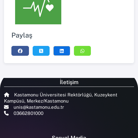
Paylaş
İletişim
Kastamonu Üniversitesi Rektörlüğü, Kuzeykent
Kampüsü, Merkez/Kastamonu
unis@kastamonu.edu.tr
03662801000
Sosyal Media