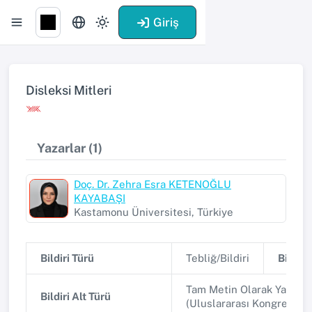
Giriş
Disleksi Mitleri
Yazarlar (1)
Doç. Dr. Zehra Esra KETENOĞLU
KAYABAŞI
Kastamonu Üniversitesi, Türkiye
Bildiri Türü
Tebliğ/Bildiri
Bildiri 
Tam Metin Olarak Yayınla
Bildiri Alt Türü
(Uluslararası Kongre/Se