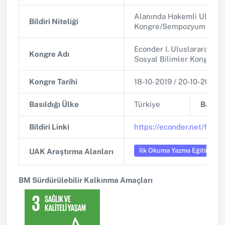
Alanında Hakemli Uluslar
Bildiri Niteliği
Kongre/Sempozyum
Econder I. Uluslararası İk
Kongre Adı
Sosyal Bilimler Kongresi
Kongre Tarihi
18-10-2019 / 20-10-2019
Basıldığı Ülke
Türkiye
Basıldı
Bildiri Linki
https://econder.net/files
İlk Okuma Yazma Eğitimi
UAK Araştırma Alanları
BM Sürdürülebilir Kalkınma Amaçları