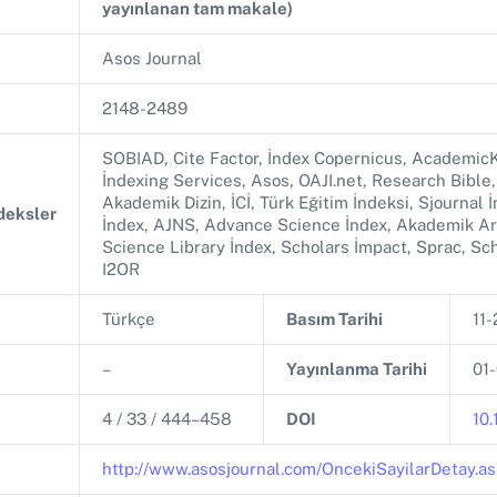
yayınlanan tam makale)
Asos Journal
2148-2489
SOBIAD, Cite Factor, İndex Copernicus, AcademicK
İndexing Services, Asos, OAJI.net, Research Bible,
Akademik Dizin, İCİ, Türk Eğitim İndeksi, Sjournal İ
ndeksler
İndex, AJNS, Advance Science İndex, Akademik Ara
Science Library İndex, Scholars İmpact, Sprac, Scho
I2OR
Türkçe
Basım Tarihi
11-
–
Yayınlanma Tarihi
01
4 / 33 / 444–458
DOI
10
http://www.asosjournal.com/OncekiSayilarDetay.a