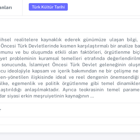
Türk Kültür Tarihi
nları
ihsel realitelere kaynaklık ederek günümüze ulaşan bilgi,
t Öncesi Türk Devletlerinde kısmen karşılaştırmalı bir analize ba
munu ve bu oluşumda etkili olan faktörleri, örgütlenme biç
yet probleminin kuramsal temelleri etrafında değerlendirilm
 sonucunda, İslamiyet Öncesi Türk Devlet geleneğinin oluşm
ucu ideolojiyle kapsam ve içerik bakımından ne bir çelişme ne
en-yönetilen ilişkisinde ideal ve reel dengenin önemsendiği
lke, egemenlik ve politik örgütlenme gibi temel dinamikleri
ştırıldığı anlaşılmaktadır. Ayrıca teokrasinin temel param
dar siyasi erkin meşruiyetinin kaynağının …
r