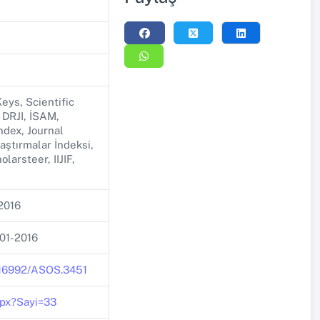
eys, Scientific
 DRJI, İSAM,
ndex, Journal
ştırmalar İndeksi,
larsteer, IIJIF,
2016
-01-2016
.16992/ASOS.3451
spx?Sayi=33