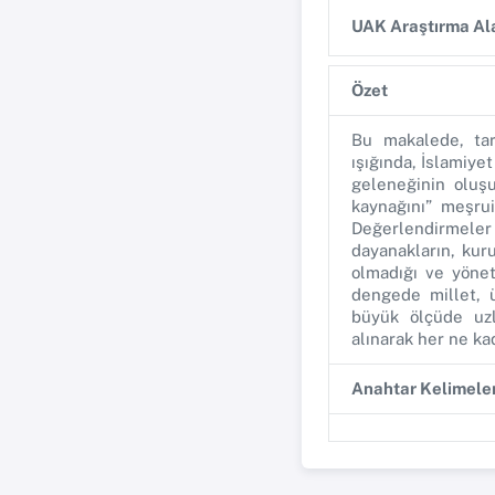
UAK Araştırma Ala
Özet
Bu makalede, tar
ışığında, İslamiye
geleneğinin oluşu
kaynağını” meşrui
Değerlendirmeler
dayanakların, kur
olmadığı ve yönet
dengede millet, ü
büyük ölçüde uzla
alınarak her ne ka
Anahtar Kelimele