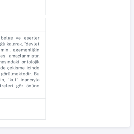
 belge ve eserler
ğlı kalarak, “devlet
imini, egemenliğin
esi amaçlanmıştır.
asındaki ontolojik
 de çekişme içinde
 görülmektedir. Bu
n, “kut” inancıyla
etreleri göz önüne