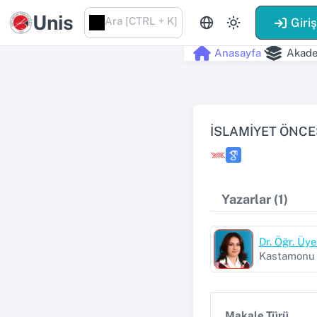
Unis
Ara [CTRL + K]
Giri
Anasayfa
Akade
İSLAMİYET ÖNCE
Yazarlar (1)
Dr. Öğr. Ü
Kastamonu Ü
Makale Türü