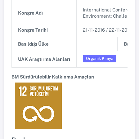
International Conference
Kongre Adı
Environment: Challenges
Kongre Tarihi
21-11-2016 / 22-11-2016
Basıldığı Ülke
Basıldı
Organik Kimya
UAK Araştırma Alanları
BM Sürdürülebilir Kalkınma Amaçları