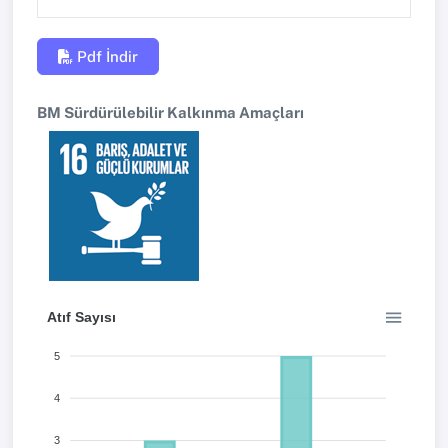
Pdf İndir
BM Sürdürülebilir Kalkınma Amaçları
Atıf Sayısı
5
4
3