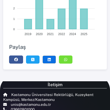
2
1
0
2019
2020
2021
2022
2024
2025
Paylaş
İletişim
Kastamonu Üniversitesi Rektörlüğü, Kuzeykent
Kampüsü, Merkez/Kastamonu
unis@kastamonu.edu.tr
03662801000