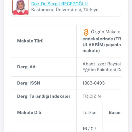
Doç. Dr. Serpil RECEPOĞLU
Kastamonu Üniversitesi, Türkiye
Özgün Makale
(Ulu
endekslerinde (TR Dizin
Makale Türü
ULAKBİM) yayınlanan 
makale)
Abant İzzet Baysal Üniv
Dergi Adı
Eğitim Fakültesi Dergisi
Dergi ISSN
1303-0493
Dergi Tarandığı Indeksler
TR DİZİN
Makale Dili
Türkçe
Basım Tari
16 / 0 /