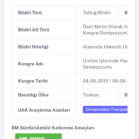
Bildiri Türü
Tebliğ/Bildiri
Bildiri 
Özet Metin Olarak Yayınla
Bildiri Alt Türü
Kongre/Sempozyum)
Bildiri Niteliği
Alanında Hakemli Ulusa
Üretim İşlerinde Hassas 
Kongre Adı
Sempozyumu
Kongre Tarihi
04-06-2015 / 06-06-2015
Basıldığı Ülke
Türkiye
Basıld
Ormancılıkta Transport, Ölçm
UAK Araştırma Alanları
BM Sürdürülebilir Kalkınma Amaçları