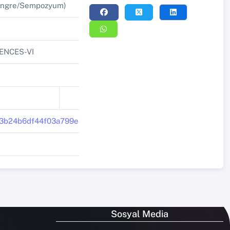
 Kongre/Sempozyum)
ENCES-VI
eec3b24b6df44f03a799e81e08b7eee5.pdf
Sosyal Media