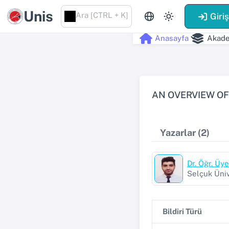
Unis
Ara [CTRL + K]
Giri
Anasayfa
Akade
AN OVERVIEW OF
Yazarlar (2)
Dr. Öğr. Üy
Selçuk Üniv
Bildiri Türü