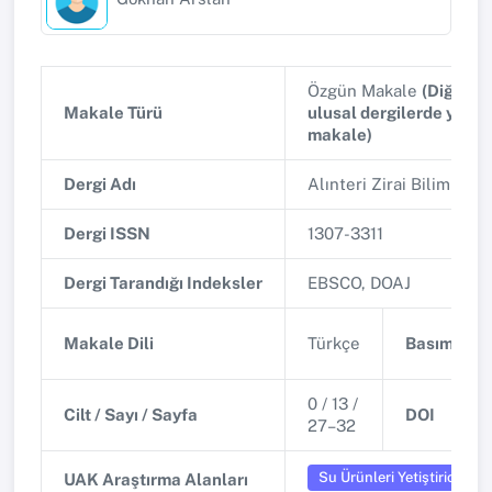
Özgün Makale
(Diğer h
Makale Türü
ulusal dergilerde yayı
makale)
Dergi Adı
Alınteri Zirai Bilimler D
Dergi ISSN
1307-3311
Dergi Tarandığı Indeksler
EBSCO, DOAJ
Makale Dili
Türkçe
Basım Tari
0 / 13 /
Cilt / Sayı / Sayfa
DOI
27–32
Su Ürünleri Yetiştiriciliği
UAK Araştırma Alanları