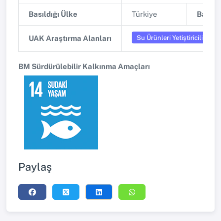
Basıldığı Ülke
Türkiye
Basıldı
Su Ürünleri Yetiştiriciliği
UAK Araştırma Alanları
BM Sürdürülebilir Kalkınma Amaçları
Paylaş