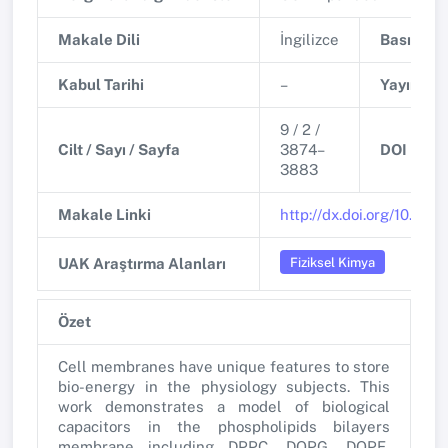
Makale Dili
İngilizce
Basım Tar
Kabul Tarihi
–
Yayınlanm
9 / 2 /
Cilt / Sayı / Sayfa
3874–
DOI
3883
Makale Linki
http://dx.doi.org/10.33
Fiziksel Kimya
UAK Araştırma Alanları
Özet
Cell membranes have unique features to store
bio-energy in the physiology subjects. This
work demonstrates a model of biological
capacitors in the phospholipids bilayers
membrane including DPPC, DOPG, DOPE,