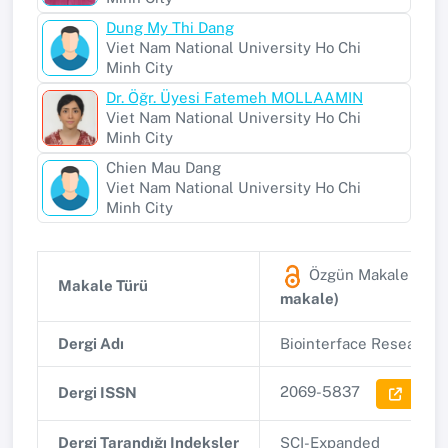
Dung My Thi Dang
Viet Nam National University Ho Chi
Minh City
Dr. Öğr. Üyesi Fatemeh MOLLAAMIN
Viet Nam National University Ho Chi
Minh City
Chien Mau Dang
Viet Nam National University Ho Chi
Minh City
Özgün Makale
(SCO
Makale Türü
makale)
Dergi Adı
Biointerface Research 
2069-5837
Dergi ISSN
Dergi 
Dergi Tarandığı Indeksler
SCI-Expanded