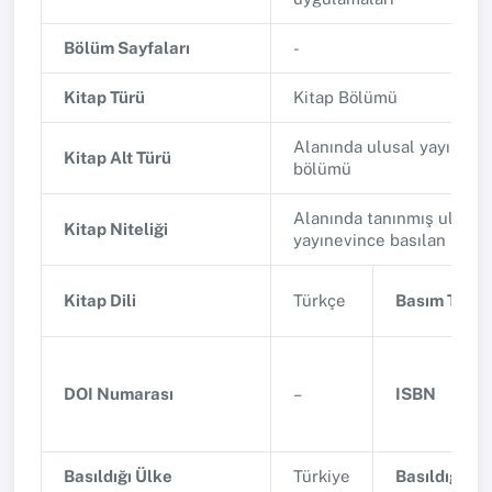
Bölüm Sayfaları
-
Kitap Türü
Kitap Bölümü
Alanında ulusal yayınlana
Kitap Alt Türü
bölümü
Alanında tanınmış ulusal 
Kitap Niteliği
yayınevince basılan bilim
Kitap Dili
Türkçe
Basım Tarihi
DOI Numarası
–
ISBN
Basıldığı Ülke
Türkiye
Basıldığı Şe