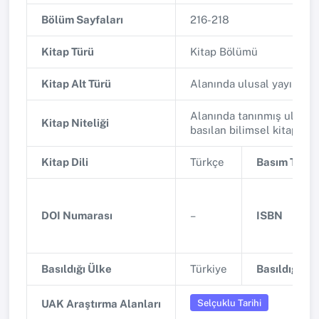
Bölüm Sayfaları
216-218
Kitap Türü
Kitap Bölümü
Kitap Alt Türü
Alanında ulusal yayınlan
Alanında tanınmış ulusal 
Kitap Niteliği
basılan bilimsel kitap
Kitap Dili
Türkçe
Basım Tarihi
DOI Numarası
–
ISBN
Basıldığı Ülke
Türkiye
Basıldığı Şe
Selçuklu Tarihi
UAK Araştırma Alanları