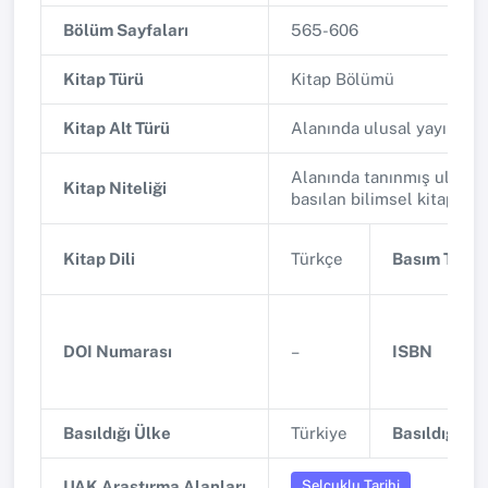
Bölüm Sayfaları
565-606
Kitap Türü
Kitap Bölümü
Kitap Alt Türü
Alanında ulusal yayınlan
Alanında tanınmış ulusal 
Kitap Niteliği
basılan bilimsel kitap
Kitap Dili
Türkçe
Basım Tarihi
DOI Numarası
–
ISBN
Basıldığı Ülke
Türkiye
Basıldığı Şe
Selçuklu Tarihi
UAK Araştırma Alanları