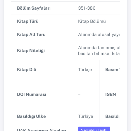
Bölüm Sayfaları
351-386
Kitap Türü
Kitap Bölümü
Kitap Alt Türü
Alanında ulusal yayınlan
Alanında tanınmış ulusal 
Kitap Niteliği
basılan bilimsel kitap
Kitap Dili
Türkçe
Basım Tarihi
DOI Numarası
–
ISBN
Basıldığı Ülke
Türkiye
Basıldığı Şe
Selçuklu Tarihi
UAK Araştırma Alanları