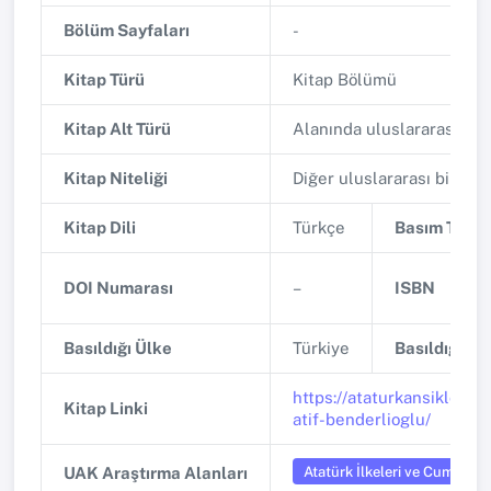
Bölüm Sayfaları
-
Kitap Türü
Kitap Bölümü
Kitap Alt Türü
Alanında uluslararası ya
Kitap Niteliği
Diğer uluslararası bilimse
Kitap Dili
Türkçe
Basım Tarihi
DOI Numarası
–
ISBN
Basıldığı Ülke
Türkiye
Basıldığı Şe
https://ataturkansikloped
Kitap Linki
atif-benderlioglu/
Atatürk İlkeleri ve Cumhuriye
UAK Araştırma Alanları