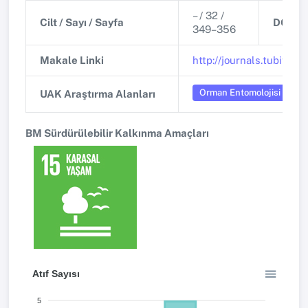
– / 32 /
Cilt / Sayı / Sayfa
DOI
349–356
Makale Linki
http://journals.tubitak.g
Orman Entomolojisi ve K
UAK Araştırma Alanları
BM Sürdürülebilir Kalkınma Amaçları
Atıf Sayısı
5