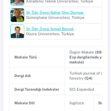
Karadeniz Teknik Üniversitesi, Türkiye
Dr. Öğr. Üyesi Bahar Dinç Durmaz
Gümüşhane Üniversitesi, Türkiye
Dr. Öğr. Üyesi İsmail Baysal
Düzce Üniversitesi, Türkiye
Özgün Makale
(SSCI, A
Makale Türü
Exp dergilerinde yayın
makale)
Turkish journal of agric
Dergi Adı
forestry
(Q4)
Dergi Tarandığı Indeksler
SCI-Expanded
Makale Dili
İngilizce
Basım T