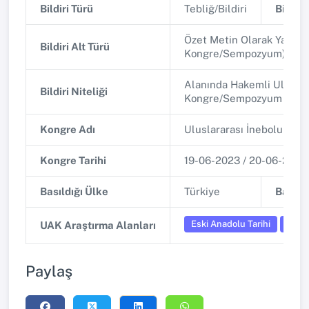
Bildiri Türü
Tebliğ/Bildiri
Bildiri 
Özet Metin Olarak Yayınla
Bildiri Alt Türü
Kongre/Sempozyum)
Alanında Hakemli Uluslar
Bildiri Niteliği
Kongre/Sempozyum
Kongre Adı
Uluslararası İnebolu Se
Kongre Tarihi
19-06-2023 / 20-06-2023
Basıldığı Ülke
Türkiye
Basıldı
Eski Anadolu Tarihi
Yunan
UAK Araştırma Alanları
Paylaş