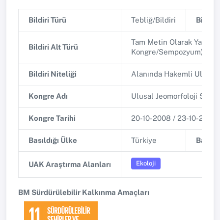
Bildiri Türü
Tebliğ/Bildiri
Bildiri 
Tam Metin Olarak Yayınla
Bildiri Alt Türü
Kongre/Sempozyum)
Bildiri Niteliği
Alanında Hakemli Ulusa
Kongre Adı
Ulusal Jeomorfoloji Sem
Kongre Tarihi
20-10-2008 / 23-10-2008
Basıldığı Ülke
Türkiye
Basıldı
Ekoloji
UAK Araştırma Alanları
BM Sürdürülebilir Kalkınma Amaçları