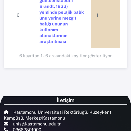
gueldenstaedtii
Brandt, 1833)
yeminde pelajik balık
6
1
unu yerine mezgit
balığı ununun
kullanım
olanaklarının
araştırılması
6 kayıttan 1 - 6 arasındaki kayıtlar gösteriliyor
İletişim
Kastamonu Üniversitesi Rektörlüğü, Kuzeykent
Kampüsü, Merkez/Kastamonu
unis@kastamonu.edu.tr
03662801000