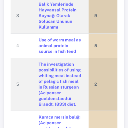
Balık Yemlerinde
Hayvansal Protein
3
Kaynağı Olarak
9
Solucan Ununun
Kullanımı
Use of worm meal as
4
animal protein
5
source in fish feed
The investigation
possibilities of using
whiting meal instead
of pelagic fish meal
5
2
in Russian sturgeon
(Acipenser
gueldenstaedtii
Brandt, 1833) diet.
Karaca mersin balığı
(Acipenser