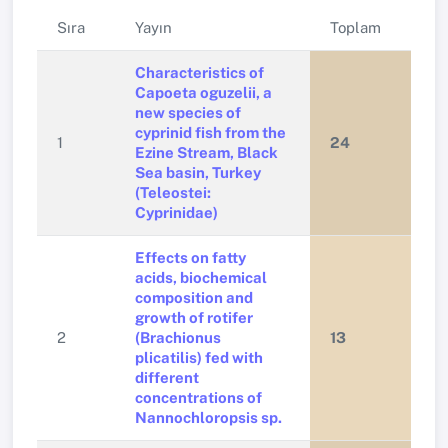
Sıra
Yayın
Toplam
Characteristics of
Capoeta oguzelii, a
new species of
cyprinid fish from the
1
24
Ezine Stream, Black
Sea basin, Turkey
(Teleostei:
Cyprinidae)
Effects on fatty
acids, biochemical
composition and
growth of rotifer
2
(Brachionus
13
plicatilis) fed with
different
concentrations of
Nannochloropsis sp.