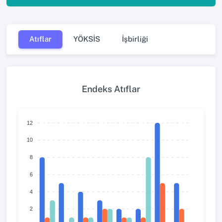
Atıflar
YÖKSİS
İşbirliği
Endeks Atıflar
12
10
8
6
4
2